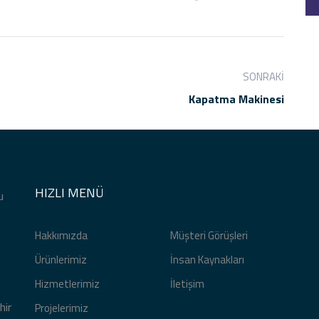
SONRAKI
Kapatma Makinesi
HIZLI MENÜ
u
Hakkımızda
Müşteri Görüşleri
Ürünlerimiz
İnsan Kaynakları
Hizmetlerimiz
İletişim
hir
Projelerimiz