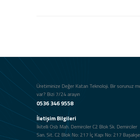
Üretiminize Değer Katan Teknoloji. Bir sorunuz m
var? Bizi 7/24 arayın
0536 346 9558
İletişim Bilgileri
İkitelli Osb Mah. Demirciler C2 Blok Sk. Demirciler
San. Sit. C2 Blok No: 217 İç Kapı No: 217 Başakşe