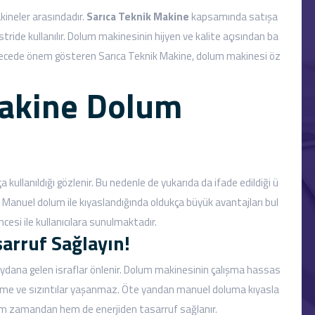
kineler arasındadır.
Sarıca Teknik Makine
kapsamında satışa
ride kullanılır. Dolum makinesinin hijyen ve kalite açısından ba
erecede önem gösteren Sarıca Teknik Makine, dolum makinesi öz
Makine Dolum
 kullanıldığı gözlenir. Bu nedenle de yukarıda da ifade edildiği ü
. Manuel dolum ile kıyaslandığında oldukça büyük avantajları bul
cesi ile kullanıcılara sunulmaktadır.
arruf Sağlayın!
ydana gelen israflar önlenir. Dolum makinesinin çalışma hassas
lme ve sızıntılar yaşanmaz. Öte yandan manuel doluma kıyasla
hem zamandan hem de enerjiden tasarruf sağlanır.