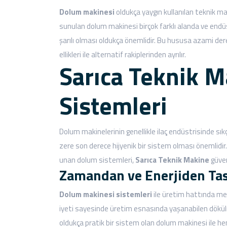
Dolum makinesi
oldukça yaygın kullanılan teknik ma
sunulan dolum makinesi birçok farklı alanda ve endüst
şarılı olması oldukça önemlidir. Bu hususa azami d
ellikleri ile alternatif rakiplerinden ayrılır.
Sarıca Teknik 
Sistemleri
Dolum makinelerinin genellikle ilaç endüstrisinde sıkça
zere son derece hijyenik bir sistem olması önemlidir
unan dolum sistemleri,
Sarıca Teknik Makine
güven
Zamandan ve Enerjiden Tas
Dolum makinesi sistemleri
ile üretim hattında me
iyeti sayesinde üretim esnasında yaşanabilen dökü
oldukça pratik bir sistem olan dolum makinesi ile 