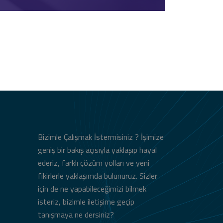
Bizimle Çalışmak İstermisiniz ? İşimize
geniş bir bakış açısıyla yaklaşıp hayal
ederiz, farklı çözüm yolları ve yeni
fikirlerle yaklaşımda bulunuruz. Sizler
için de ne yapabileceğimizi bilmek
isteriz, bizimle iletişime geçip
tanışmaya ne dersiniz?