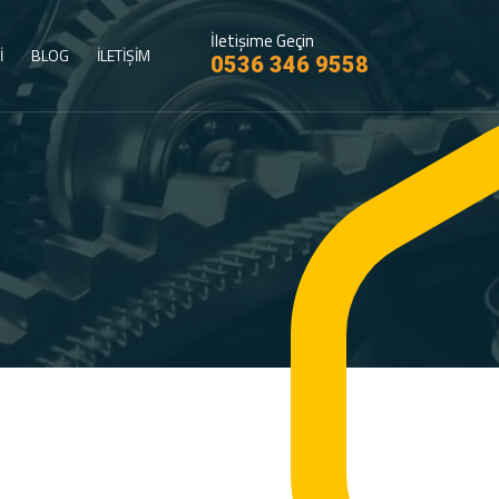
İletişime Geçin
İ
BLOG
İLETİŞİM
0536 346 9558