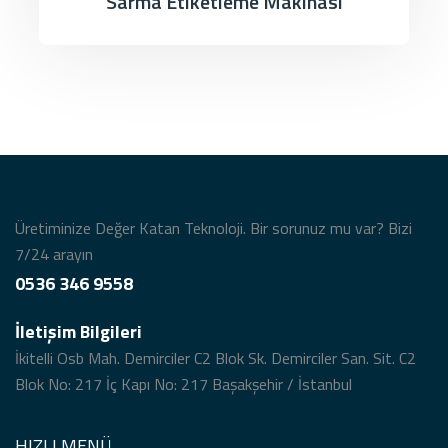
Sarma Etiketleme Makinası
Üretiminize Değer Katan Teknoloji. Bir sorunuz mu var? Bizi
7/24 arayın
0536 346 9558
İletişim Bilgileri
İkitelli Osb Mah. Demirciler C2 Blok Sk. Demirciler San. Sit. C2
Blok No: 217 İç Kapı No: 217 Başakşehir / İstanbul
HIZLI MENÜ