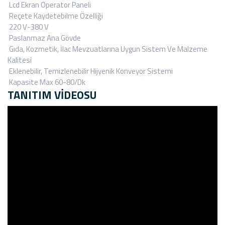
Lcd Ekran Operator Paneli
Reçete Kaydetebilme Özelliği
220 V-380 V
Paslanmaz Ana Gövde
Gıda, Kozmetik, İlac Mevzuatlarına Uygun Sistem Ve Malzeme
Kalitesi
Eklenebilir, Temizlenebilir Hijyenik Konveyor Sistemi
Kapasite Max 60-80/Dk
TANITIM VİDEOSU