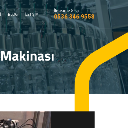
İletişime Geçin
İ
BLOG
İLETİŞİM
0536 346 9558
 Makinası