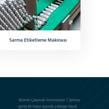
Sarma Etiketleme Makinası
Bizimle Çalışmak İstermisiniz ? İşimize
geniş bir bakış açısıyla yaklaşıp hayal