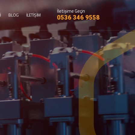
İletişime Geçin
İ
BLOG
İLETİŞİM
0536 346 9558
ar