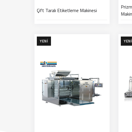
Prizm
Çift Taralı Etiketleme Makinesi
Maki
YENI
YENI