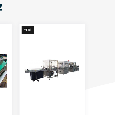
z
YENI