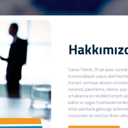
Hakkımız
Sarıca Teknik, 20 yılı aşkın süre
kurumsallaşan yapısı, ilkeli hizm
hizmet vermeye devam etmektedi
karekod, paketleme, sleeve, şişe
ortaklarına en nitelikli hizmeti
kalite ve uygun fiyatlandırma i
emin adımlarla geleceğe ilerleme
müşterileri ile sektöre ilham olm